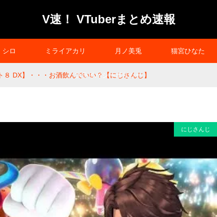
V速！ VTuberまとめ速報
シロ
ミライアカリ
月ノ美兎
猫宮ひなた
ト８ DX】・・・お酒飲んでいい？【にじさんじ】
プライバシーポリシー
にじさんじ