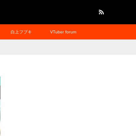
RSS
白上フブキ
VTuber forum