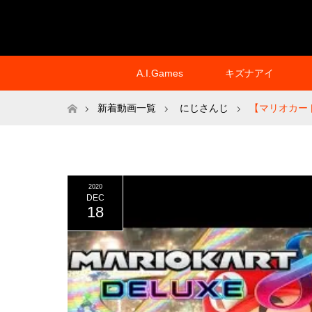
A.I.Games
キズナアイ
ホーム
新着動画一覧
にじさんじ
【マリオカー
2020
DEC
18