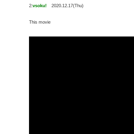
2:
vsoku!
2020.12.17(Thu)
This movie