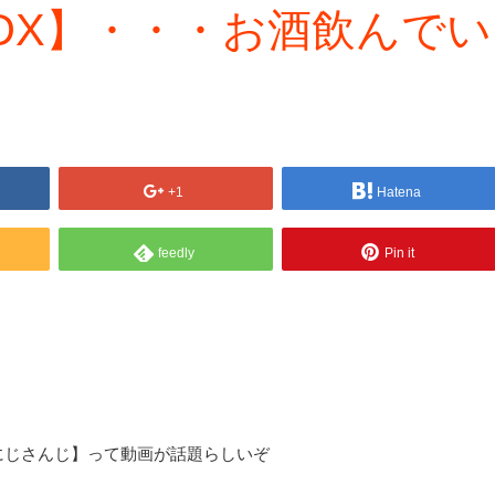
DX】・・・お酒飲んでい
】
+1
Hatena
feedly
Pin it
にじさんじ】って動画が話題らしいぞ