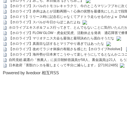
【ホロライブ】みこち、本日復活【さくらみこ】
【ホロライブ】スバルのトモコレキャラクリ、今のところマリンフブキに次ぐ
【ホロライブ】赤井はあとが活動再開へ！心身の状態を最優先にした上で段
【ホロドリ】リリース時に記念石じゃなくてアドトラ走らせるのかよｗ【Vtub
【ホロライブ】スバルが今日からぽこあだよね
ホロライブエキスポ＆フェス行ってきて、とんでもないことに気付いたんだ
【ホロライブ】FLOW GLOW・虎金妃笑虎、活動休止を発表 適応障害で療
【ホロライブ】マリオテニス大会も最強と最弱決めたら面白そうだな
【ホロライブ】真面目な話するとマリアやり過ぎではあったな
【ホロライブ】改めてラジオ体操の有能さを感じた【ホロライブ/hololive】
【ホロライブ】海外勢が日本来てこうやって楽しそうにしてるとなんかニコ
自民党総.裁選の「推薦人」に反日朝鮮壺議員が58人、裏金議員は21人 もう滅茶苦茶
日本政府「害獣のシカを殺しまくって半分に減らします」 [271912485]
Powered by livedoor 相互RSS