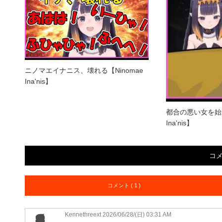
ニノマエイナニス、壊れる【Ninomae
Ina'nis】
都合の悪い女を始末
Ina'nis】
コ
コメント ( 1 )
Kennethreext 2026/06/28/(日) 03:31 AM