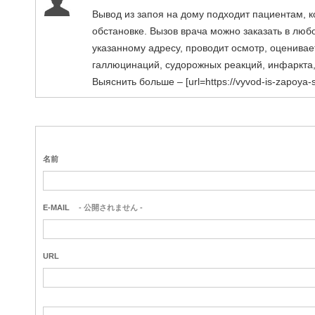
Вывод из запоя на дому подходит пациентам, 
обстановке. Вызов врача можно заказать в люб
указанному адресу, проводит осмотр, оценивает
галлюцинаций, судорожных реакций, инфаркта,
Выяснить больше – [url=https://vyvod-is-zapoya-s
名前
E-MAIL
- 公開されません -
URL