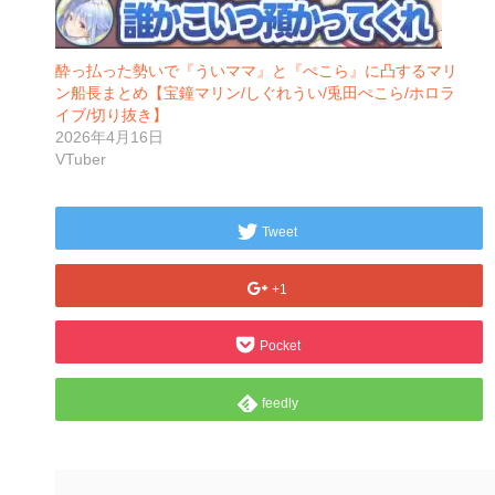
酔っ払った勢いで『ういママ』と『ぺこら』に凸するマリ
ン船長まとめ【宝鐘マリン/しぐれうい/兎田ぺこら/ホロラ
イブ/切り抜き】
2026年4月16日
VTuber
Tweet
+1
Pocket
feedly