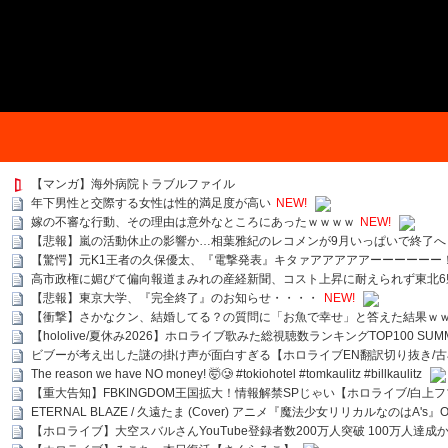
【マンガ】海外病院トラブルファイル
年下男性と交際する女性は性的満足度が高い
NEW!
嫁の不審な行動、その理由は意外なところにあったｗｗｗｗ
NEW!
【悲報】嵐の活動休止の影響か…相葉雅紀のレコメンが9月いっぱいで終了へ
【驚愕】元K1王者の久保優太、『電撃発表』キタァアアアアアーーーーーー
高市政権に媚びて偏向報道まみれの産経新聞、コスト上昇に耐えられず東北6
【悲報】東京大学、『完全終了』のお知らせ・・・・
NEW!
【衝撃】さかなクン、結婚してる？の質問に「お魚で幸せ」と答えた結果ｗ
【hololive/夏休み2026】ホロライブ歌みた総視聴数ランキングTOP100 SUMMER SPECI
ビブーが考え出した謎の掛け声が面白すぎる【ホロライブEN翻訳切り抜き/古
The reason we have NO money! 🤯🥲 #tokiohotel #tomkaulitz #billkaulitz
【重大告知】FBKINGDOM王国拡大！情報解禁SPじゃい【ホロライブ/白上
ETERNAL BLAZE / 久遠たま (Cover) アニメ『魔法少女リリカルなのはA's』
【ホロライブ】大空スバルさんYouTube登録者数200万人突破 100万人達成