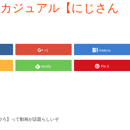
とカジュアル【にじさん
+1
Hatena
feedly
Pin it
ちひろ】って動画が話題らしいぞ