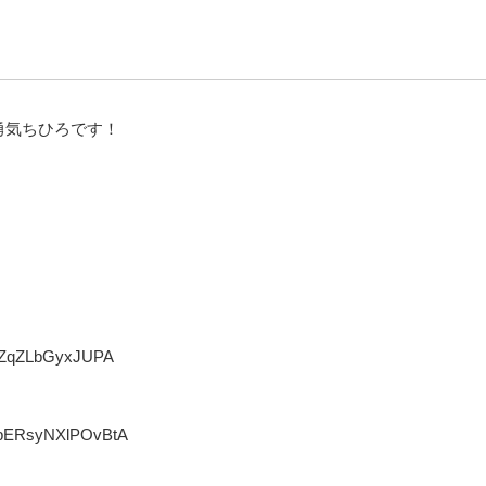
勇気ちひろです！
0fZqZLbGyxJUPA
aLpERsyNXlPOvBtA