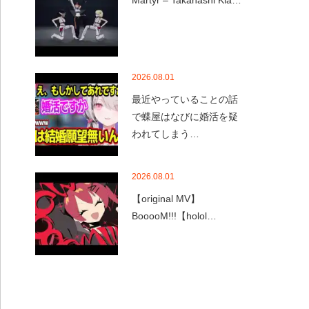
Martyr – Takanashi Kia…
2026.08.01
最近やっていることの話
で蝶屋はなびに婚活を疑
われてしまう…
2026.08.01
【original MV】
BooooM!!!【holol…