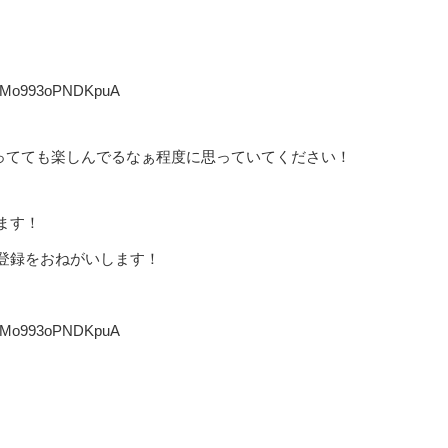
kxNMo993oPNDKpuA
やってても楽しんでるなぁ程度に思っていてください！
ます！
登録をおねがいします！
kxNMo993oPNDKpuA