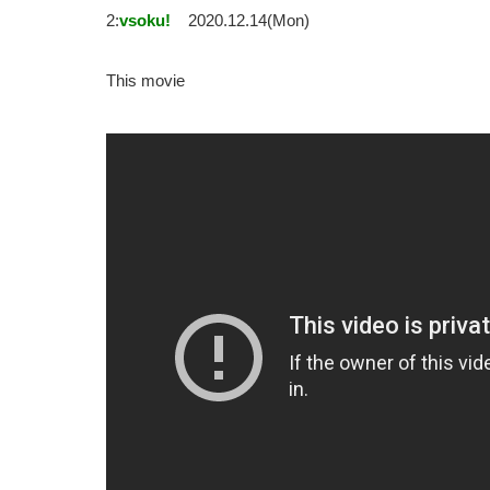
2:
vsoku!
2020.12.14(Mon)
This movie