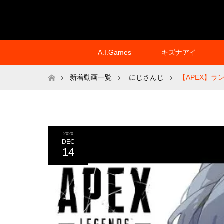
A.I.Games
キズナアイ
ホーム
新着動画一覧
にじさんじ
【APEX】
2020
DEC
14