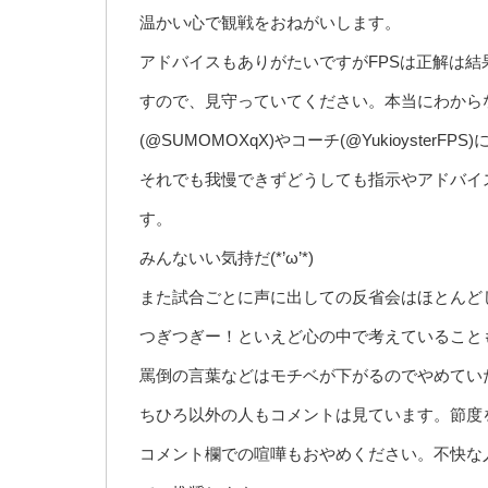
温かい心で観戦をおねがいします。
アドバイスもありがたいですがFPSは正解は
すので、見守っていてください。本当にわから
(@SUMOMOXqX)やコーチ(@Yukioyster
それでも我慢できずどうしても指示やアドバイ
す。
みんないい気持だ(*’ω’*)
また試合ごとに声に出しての反省会はほとんど
つぎつぎー！といえど心の中で考えていること
罵倒の言葉などはモチベが下がるのでやめてい
ちひろ以外の人もコメントは見ています。節度
コメント欄での喧嘩もおやめください。不快な