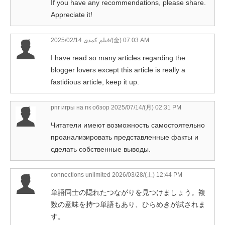
If you have any recommendations, please share.
Appreciate it!
فیلم کمدی
2025/02/14/(金) 07:03 AM
I have read so many articles regarding the
blogger lovers except this article is really a
fastidious article, keep it up.
рпг игры на пк обзор
2025/07/14/(月) 02:31 PM
Читатели имеют возможность самостоятельно
проанализировать представленные факты и
сделать собственные выводы.
connections unlimited
2026/03/28/(土) 12:44 PM
単語同士の隠れたつながりを見つけましょう。複
数の意味を持つ単語もあり、ひらめきが試されま
す。