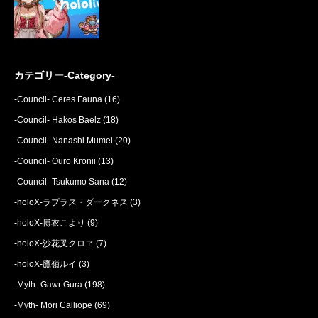
カテゴリー-Category-
-Council- Ceres Fauna
(16)
-Council- Hakos Baelz
(18)
-Council- Nanashi Mumei
(20)
-Council- Ouro Kronii
(13)
-Council- Tsukumo Sana
(12)
-holoX-ラプラス・ダークネス
(3)
-holoX-博衣こより
(9)
-holoX-沙花叉クロヱ
(7)
-holoX-鷹嶺ルイ
(3)
-Myth- Gawr Gura
(198)
-Myth- Mori Calliope
(69)