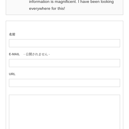
information is magnificent. I have been looking
everywhere for this!
名前
E-MAIL
- 公開されません -
URL