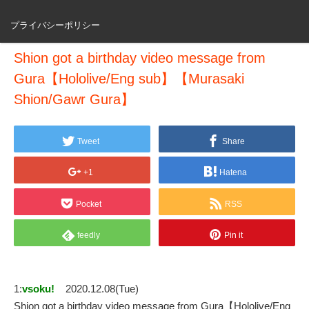
プライバシーポリシー
Shion got a birthday video message from
Gura【Hololive/Eng sub】【Murasaki
Shion/Gawr Gura】
Tweet
Share
+1
Hatena
Pocket
RSS
feedly
Pin it
1:
vsoku!
2020.12.08(Tue)
Shion got a birthday video message from Gura【Hololive/Eng