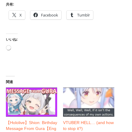
共有:
X
Facebook
Tumblr
いいね:
読
み
込
み
中…
関連
【Hololive】Shion: Birthday
VTUBER HELL… (and how
Message From Gura【Eng
to stop it?)