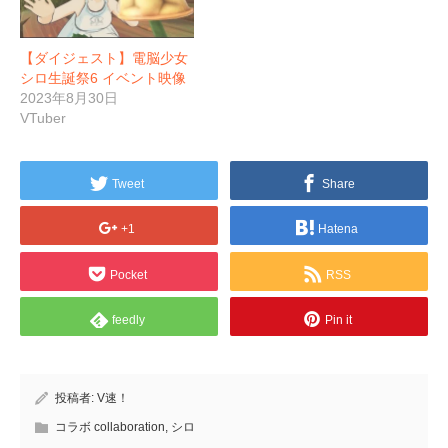
【ダイジェスト】電脳少女
シロ生誕祭6 イベント映像
2023年8月30日
VTuber
Tweet
Share
+1
Hatena
Pocket
RSS
feedly
Pin it
投稿者:
V速！
コラボ collaboration
,
シロ