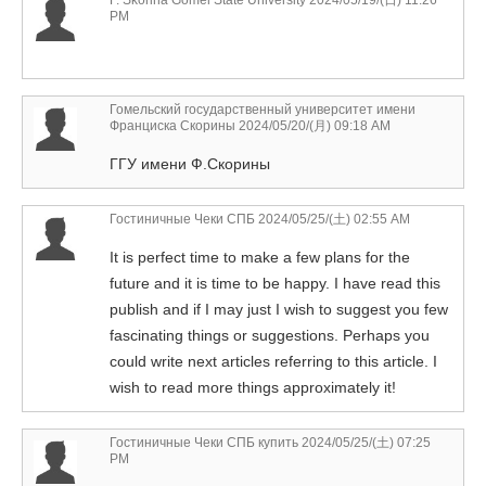
F. Skorina Gomel State University
2024/05/19/(日) 11:26
PM
Гомельский государственный университет имени
Франциска Скорины
2024/05/20/(月) 09:18 AM
ГГУ имени Ф.Скорины
Гостиничные Чеки СПБ
2024/05/25/(土) 02:55 AM
It is perfect time to make a few plans for the
future and it is time to be happy. I have read this
publish and if I may just I wish to suggest you few
fascinating things or suggestions. Perhaps you
could write next articles referring to this article. I
wish to read more things approximately it!
Гостиничные Чеки СПБ купить
2024/05/25/(土) 07:25
PM