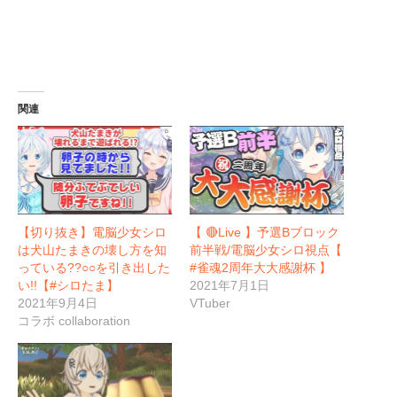
関連
【切り抜き】電脳少女シロ
【 🔴Live 】予選Bブロック
は犬山たまきの壊し方を知
前半戦/電脳少女シロ視点【
っている??○○を引き出した
#雀魂2周年大大感謝杯 】
い!!【#シロたま】
2021年7月1日
2021年9月4日
VTuber
コラボ collaboration