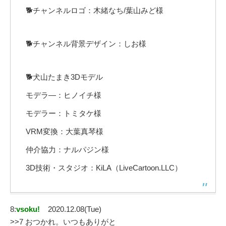
🐕チャンネルロゴ：木緒なち/葉山みど様
🐕チャンネル背景デザイン：しお様
🐕犬山たまき3Dモデル
モデラ―：ヒノイチ様
モデラー：トミタケ様
VRM変換：大葉真琴様
仲介協力：ナルパジン様
3D技術・スタジオ：KiLA（LiveCartoon.LLC）
8:
vsoku!
2020.12.08(Tue)
>>7 おつかれ。いつもありがと