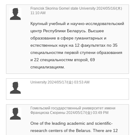
Francisk Skorina Gomel state University
2024/05/16/(木)
11:10 AM
Крупный учебный и научно-исследовательский
центр Республики Беларусь. Высшее
образование в сфере гуманитарных и
естественных наук на 12 факультетах по 35
специальностям первой ступени образования
и 22 специальностям второй, 69
специализациям.
University
2024/05/17/(金) 03:53 AM
Гомельский государственный университет имени
Франциска Скорины
2024/05/17/(金) 03:49 PM
One of the leading academic and scientific-
research centers of the Belarus. There are 12