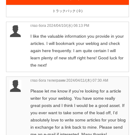
トラックバック ( 0 )
глаз бога
2024/04/10/(水) 06:13 PM
I like the valuable information you provide in your
articles. I will bookmark your weblog and check
again here frequently. I am quite certain I will
learn plenty of new stuff right here! Good luck for
the next!
глаз бога телеграмм
2024/04/11/(木) 07:30 AM
Please let me know if you’re looking for a article
writer for your weblog. You have some really
great posts and I think I would be a good asset. If
you ever want to take some of the load off, I’d
absolutely love to write some articles for your blog
in exchange for a link back to mine. Please send
me an e-mail if interested. Many thanks!