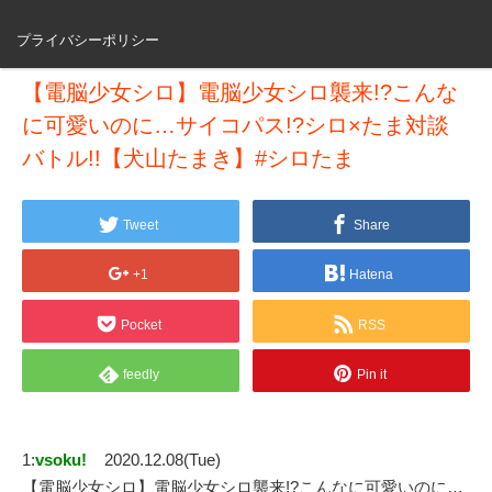
プライバシーポリシー
【電脳少女シロ】電脳少女シロ襲来!?こんな
に可愛いのに…サイコパス!?シロ×たま対談
バトル!!【犬山たまき】#シロたま
Tweet
Share
+1
Hatena
Pocket
RSS
feedly
Pin it
1:
vsoku!
2020.12.08(Tue)
【電脳少女シロ】電脳少女シロ襲来!?こんなに可愛いのに…