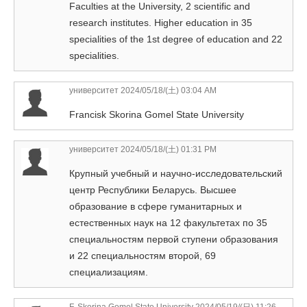
Faculties at the University, 2 scientific and
research institutes. Higher education in 35
specialities of the 1st degree of education and 22
specialities.
университет
2024/05/18/(土) 03:04 AM
Francisk Skorina Gomel State University
университет
2024/05/18/(土) 01:31 PM
Крупный учебный и научно-исследовательский
центр Республики Беларусь. Высшее
образование в сфере гуманитарных и
естественных наук на 12 факультетах по 35
специальностям первой ступени образования
и 22 специальностям второй, 69
специализациям.