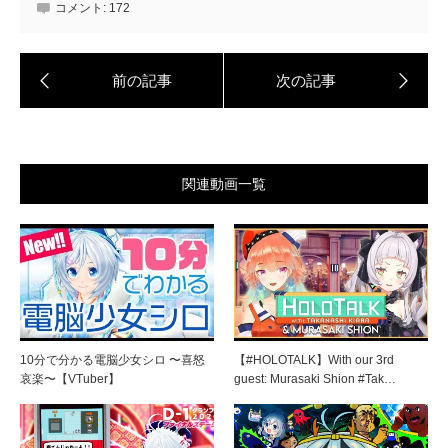
コメント:
172
関連動画一覧
10分で分かる電脳少女シロ 〜喜怒
【#HOLOTALK】With our 3rd
哀楽〜【VTuber】
guest: Murasaki Shion #Tak…