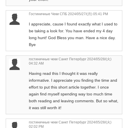
Гостиничные Чеки СПБ
2024/05/27/(月) 05:41 PM
I appreciate, cause I found exactly what I used to
be taking a look for. You have ended my 4 day
long hunt! God Bless you man. Have a nice day.
Bye
гостиничные чеки Санкт Петербург
2024/05/28/(火)
04:32 AM
Having read this I thought it was really
informative. I appreciate you finding the time and
effort to put this short article together. I once
again find myself spending way too much time
both reading and leaving comments. But so what,
it was still worth it!
гостиничные чеки Санкт Петербург
2024/05/28/(火)
02:02 PM