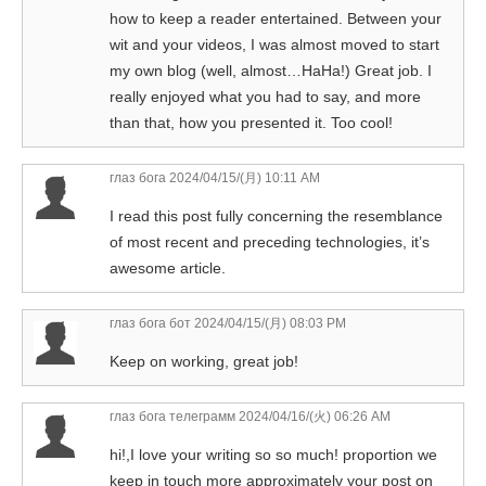
how to keep a reader entertained. Between your
wit and your videos, I was almost moved to start
my own blog (well, almost…HaHa!) Great job. I
really enjoyed what you had to say, and more
than that, how you presented it. Too cool!
глаз бога
2024/04/15/(月) 10:11 AM
I read this post fully concerning the resemblance
of most recent and preceding technologies, it’s
awesome article.
глаз бога бот
2024/04/15/(月) 08:03 PM
Keep on working, great job!
глаз бога телеграмм
2024/04/16/(火) 06:26 AM
hi!,I love your writing so so much! proportion we
keep in touch more approximately your post on