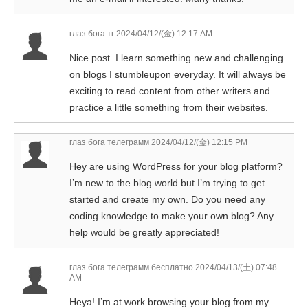
глаз бога тг
2024/04/12/(金) 12:17 AM
Nice post. I learn something new and challenging
on blogs I stumbleupon everyday. It will always be
exciting to read content from other writers and
practice a little something from their websites.
глаз бога телеграмм
2024/04/12/(金) 12:15 PM
Hey are using WordPress for your blog platform?
I’m new to the blog world but I’m trying to get
started and create my own. Do you need any
coding knowledge to make your own blog? Any
help would be greatly appreciated!
глаз бога телеграмм бесплатно
2024/04/13/(土) 07:48
AM
Heya! I’m at work browsing your blog from my