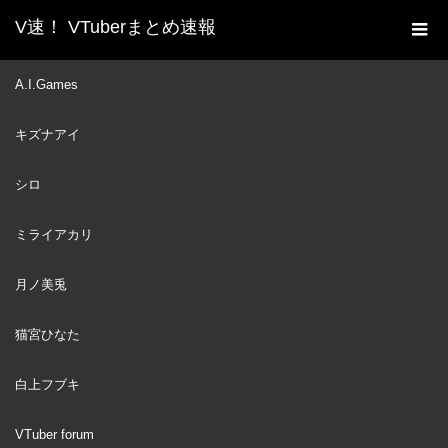
V速！ VTuberまとめ速報
新着動画一覧
コラボ collaboration
,
シロ
【電脳
A.I.Games
ホーム
少女シロ】電脳少女シロ襲来!?こんなに可愛いのに…サイコパ
キズナアイ
ス!?シロ×たま対談バトル!!【犬山たまき】#シロたま
コラボ collaboration
2020
シロ
DEC
シロ
09
ミライアカリ
月ノ美兎
猫宮ひなた
白上フブキ
VTuber forum