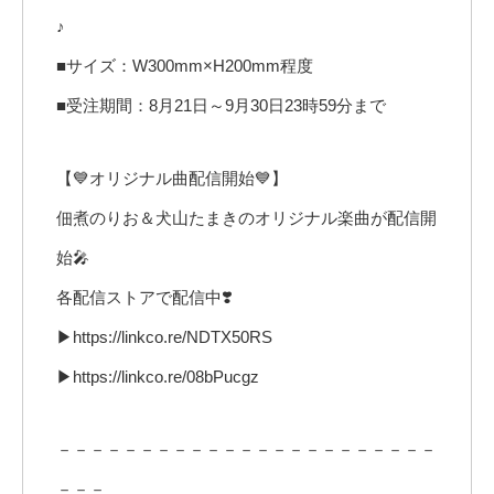
♪
■サイズ：W300mm×H200mm程度
■受注期間：8月21日～9月30日23時59分まで
【💙オリジナル曲配信開始💙】
佃煮のりお＆犬山たまきのオリジナル楽曲が配信開
始🎤
各配信ストアで配信中❣️
▶https://linkco.re/NDTX50RS
▶https://linkco.re/08bPucgz
－－－－－－－－－－－－－－－－－－－－－－－
－－－