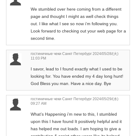
We stumbled over here coming from a different
page and thought I might as well check things
out. I like what I see so now i’m following you.
Look forward to checking out your web page for a
second time.
гостиничные чеки Санкт Петербург
2024/05/28/(火)
11:03 PM
I savor, lead to I found exactly what I used to be
looking for. You have ended my 4 day long hunt!
God Bless you man. Have a nice day. Bye
гостиничные чеки Санкт Петербург
2024/05/29/(水)
09:27 AM
What’s Happening i’m new to this, I stumbled
upon this I have found It positively helpful and it
has helped me out loads. I am hoping to give a