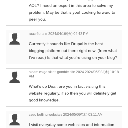
AOL? I need an expert in this area to solve my
problem. May be that is you! Looking forward to
peer you.
глаз бога тг
2024/04/16/(火) 04:42 PM
Currently it sounds like Drupal is the best
blogging platform out there right now. (from what
I’ve read) Is that what you’re using on your blog?
steam cs:go skins gamble site 2024
2024/05/08/(水) 10:18
AM
What’s up Dear, are you in fact visiting this
website regularly, if so then you will definitely get
good knowledge.
csgo betting websites
2024/05/09/(木) 03:11 AM
I visit everyday some web sites and information