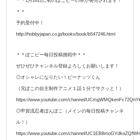
＊＊1月28日に初のぽこピーの本が発売されます！
＊＊
予約受付中！
http://hobbyjapan.co.jp/books/book/b547246.html
＊＊ぽこピー毎日投稿挑戦中＊＊
ぜひぜひチャンネル登録よろしくお願いします！
◎オシャレになりたい！ピーナッツくん
（兄ぽこの自主制作アニメ１話１分でサクッと！）
https://www.youtube.com/channel/UCmgWMQkenFc72QnY
◎甲賀流忍者ぽんぽこ（メインの毎日投稿チャンネ
ル！）
https://www.youtube.com/channel/UC1EB8moGYdkoZQfWH