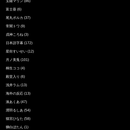
宝鐘マリン
(86)
富士葵
(6)
尾丸ポルカ
(37)
常闇トワ
(9)
戌神ころね
(3)
日本語字幕
(172)
星街すいせい
(12)
月ノ美兎
(101)
桐生ココ
(4)
殿堂入り
(6)
浅井ラム
(13)
海外の反応
(13)
湊あくあ
(47)
潤羽るしあ
(54)
猫宮ひなた
(58)
獅白ぼたん
(1)