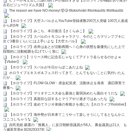
ビブーが考え出した謎の掛け声が面白すぎる【ホロライブEN翻訳切り抜き/
古石ビジュー/リズム天国】
The reason we have NO money! 🤯🥲 #tokiohotel #tomkaulitz #billkaulitz
【ホロライブ】大空スバルさんYouTube登録者数200万人突破 100万人達成
から約5年
【ホロライブ】みこち、本日復活【さくらみこ】
【ホロライブ】スバルのトモコレキャラクリ、今のところマリンフブキに
次ぐ3番目くらいには上手いよな【大空スバル】
【ホロライブ】赤井はあとが活動再開へ！心身の状態を最優先にした上で
段階的に活動範囲を広げていく形に
【ホロドリ】リリース時に記念石じゃなくてアドトラ走らせるのかよｗ
【Vtuber】
【ホロライブ】スバルが今日からぽこあだよね
ホロライブエキスポ＆フェス行ってきて、とんでもないことに気付いたん
だが…
【ホロライブ】FLOW GLOW・虎金妃笑虎、活動休止を発表 適応障害で
療養へ
【ホロライブ】マリオテニス大会も最強と最弱決めたら面白そうだな
【ホロライブ】真面目な話するとマリアやり過ぎではあったな
【ホロライブ】改めてラジオ体操の有能さを感じた【ホロライブ/hololive】
【ホロライブ】海外勢が日本来てこうやって楽しそうにしてるとなんかニ
コニコしちゃうな
自民党総.裁選の「推薦人」に反日朝鮮壺議員が58人、裏金議員は21人 も
う滅茶苦茶w [828293379]