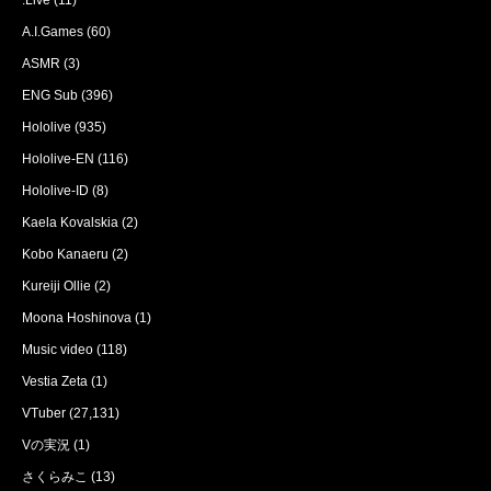
.Live
(11)
A.I.Games
(60)
ASMR
(3)
ENG Sub
(396)
Hololive
(935)
Hololive-EN
(116)
Hololive-ID
(8)
Kaela Kovalskia
(2)
Kobo Kanaeru
(2)
Kureiji Ollie
(2)
Moona Hoshinova
(1)
Music video
(118)
Vestia Zeta
(1)
VTuber
(27,131)
Vの実況
(1)
さくらみこ
(13)