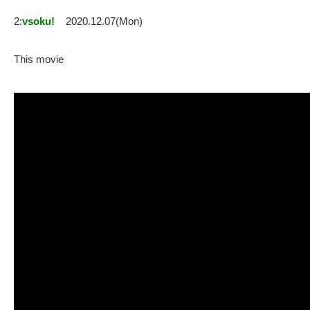
2:
vsoku!
2020.12.07(Mon)
This movie