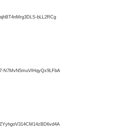
UCajhBT4nMrg3DLS-bLL2RCg
/UC7-N7MvN5muVIHqyQx9LFbA
/UCZYyhgoV314CM14zBD6vd4A