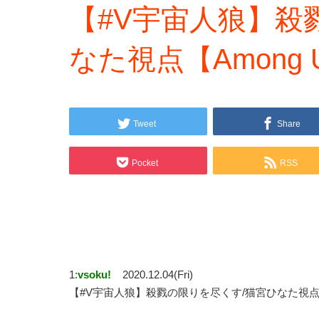
【#V宇宙人狼】殺
なた視点【Among 
Tweet
Share
Pocket
RSS
1:
vsoku!
2020.12.04(Fri)
【#V宇宙人狼】殺戮の限りを尽くす/猫宮ひなた視点【