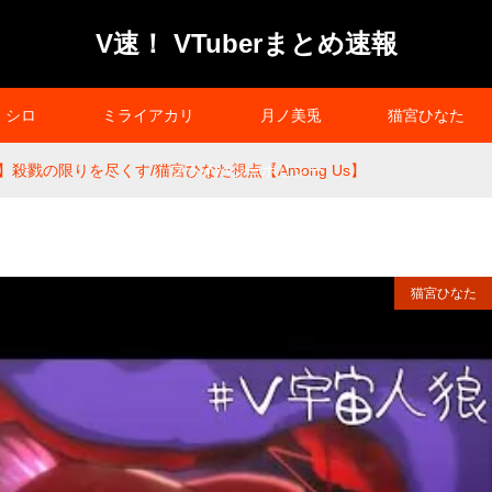
V速！ VTuberまとめ速報
シロ
ミライアカリ
月ノ美兎
猫宮ひなた
】殺戮の限りを尽くす/猫宮ひなた視点【Among Us】
プライバシーポリシー
猫宮ひなた