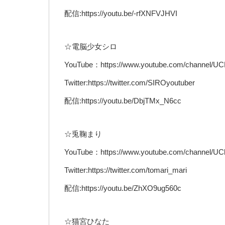
配信:https://youtu.be/-rfXNFVJHVI
☆電脳少女シロ
YouTube：https://www.youtube.com/channel
Twitter:https://twitter.com/SIROyoutuber
配信:https://youtu.be/DbjTMx_N6cc
☆兎鞠まり
YouTube：https://www.youtube.com/channel/
Twitter:https://twitter.com/tomari_mari
配信:https://youtu.be/ZhXO9ug560c
☆猫宮ひなた