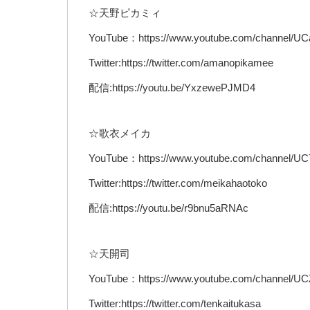
☆天野ピカミィ
YouTube：https://www.youtube.com/channel/
Twitter:https://twitter.com/amanopikamee
配信:https://youtu.be/YxzewePJMD4
☆歌衣メイカ
YouTube：https://www.youtube.com/channel
Twitter:https://twitter.com/meikahaotoko
配信:https://youtu.be/r9bnu5aRNAc
☆天開司
YouTube：https://www.youtube.com/channel
Twitter:https://twitter.com/tenkaitukasa