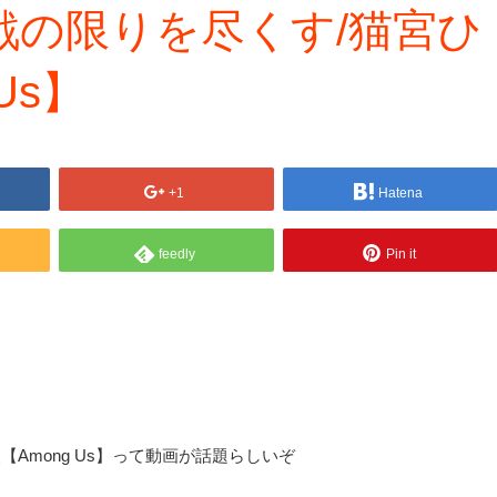
戮の限りを尽くす/猫宮ひ
Us】
+1
Hatena
feedly
Pin it
Among Us】って動画が話題らしいぞ