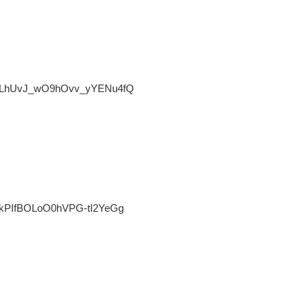
/UCLhUvJ_wO9hOvv_yYENu4fQ
UCkPIfBOLoO0hVPG-tI2YeGg