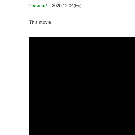
2:
vsoku!
2020.12.04(Fri)
This movie