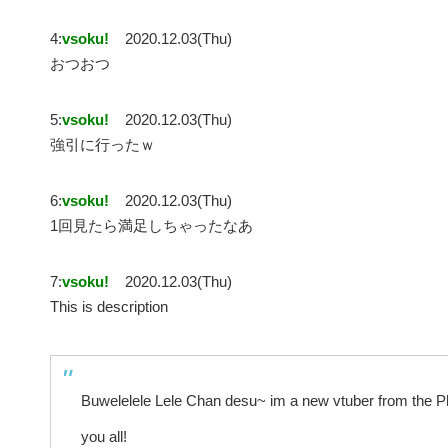
4:
vsoku!
2020.12.03(Thu)
おつおつ
5:
vsoku!
2020.12.03(Thu)
強引に行ったｗ
6:
vsoku!
2020.12.03(Thu)
1回見たら満足しちゃったなあ
7:
vsoku!
2020.12.03(Thu)
This is description
Buwelelele Lele Chan desu~ im a new vtuber from the Phil
you all!