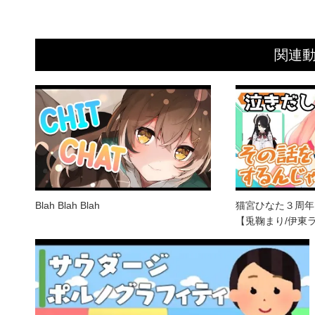
関連
Blah Blah Blah
猫宮ひなた３周年
【兎鞠まり/伊東