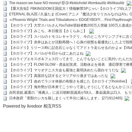
The reason we have NO money! 🤯🥲 #tokiohotel #tomkaulitz #billkaulitz
【重大告知】FBKINGDOM王国拡大！情報解禁SPじゃい【ホロライブ/白上
ETERNAL BLAZE / 久遠たま (Cover) アニメ『魔法少女リリカルなのはA's』
≪Phoenix Wright: Trials and Tribulations≫ EDGEYBOI?!… First Playth
【ホロライブ】大空スバルさんYouTube登録者数200万人突破 100万人達成
【ホロライブ】みこち、本日復活【さくらみこ】
【ホロライブ】スバルのトモコレキャラクリ、今のところマリンフブキに次ぐ
【ホロライブ】赤井はあとが活動再開へ！心身の状態を最優先にした上で段
【ホロドリ】リリース時に記念石じゃなくてアドトラ走らせるのかよｗ【Vtub
【ホロライブ】スバルが今日からぽこあだよね
ホロライブエキスポ＆フェス行ってきて、とんでもないことに気付いたんだ
【ホロライブ】FLOW GLOW・虎金妃笑虎、活動休止を発表 適応障害で療
【ホロライブ】マリオテニス大会も最強と最弱決めたら面白そうだな
【ホロライブ】真面目な話するとマリアやり過ぎではあったな
【ホロライブ】改めてラジオ体操の有能さを感じた【ホロライブ/hololive】
【ホロライブ】海外勢が日本来てこうやって楽しそうにしてるとなんかニコ
自民党総.裁選の「推薦人」に反日朝鮮壺議員が58人、裏金議員は21人 もう滅茶苦茶
日本政府「害獣のシカを殺しまくって半分に減らします」 [271912485]
Powered by livedoor 相互RSS