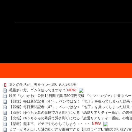
妻との生活が、夫をうつへ追い込んだ現実
毛量多い方、ゴム何使ってますか？
NEW!
映画『ちいかわ』公開14日間で興収50億円突破 『シン・エヴァ』に並ぶペー
【戦慄】毎日新聞記者（47）、ペンではなく「包丁」を握ってしまった結果
【戦慄】毎日新聞記者（47）、ペンではなく「包丁」を握ってしまった結果
【悲報】ゆうちゃみの暴露で浮き彫りになる『恋愛リアリティー番組』の裏
【悲報】ゆうちゃみの暴露で浮き彫りになる『恋愛リアリティー番組』の裏
【悲報】熊本市、ガチでやらかしてしまう・・・・
NEW!
ビブーが考え出した謎の掛け声が面白すぎる【ホロライブEN翻訳切り抜き/古