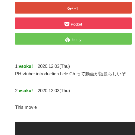
+1
Pocket
feedly
1:
vsoku!
2020.12.03(Thu)
PH vtuber introduction Lele Ch.って動画が話題らしいぞ
2:
vsoku!
2020.12.03(Thu)
This movie