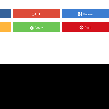
+1
Hatena
feedly
Pin it