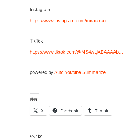
Instagram
https://www.instagram.com/miraiakari_…
TikTok
https://www.tiktok.com/@MS4wLjABAAAAb…
powered by
Auto Youtube Summarize
共有:
X
Facebook
Tumblr
いいね: