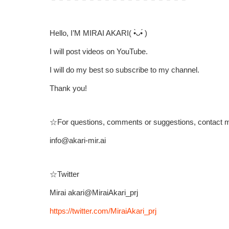
Hello, I’M MIRAI AKARI( •̀ᴗ•́ )ゞ
I will post videos on YouTube.
I will do my best so subscribe to my channel.
Thank you!
☆For questions, comments or suggestions, contact m
info@akari-mir.ai
☆Twitter
Mirai akari@MiraiAkari_prj
https://twitter.com/MiraiAkari_prj