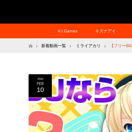
A.I.Games
キズナアイ
ホーム
新着動画一覧
ミライアカリ
【フリーB
2020
FEB
10