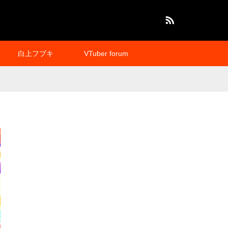
RSS
白上フブキ
VTuber forum