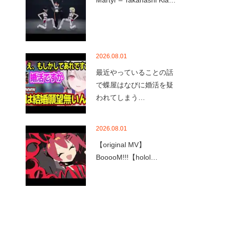
Martyr – Takanashi Kia…
2026.08.01
最近やっていることの話
で蝶屋はなびに婚活を疑
われてしまう…
2026.08.01
【original MV】
BooooM!!!【holol…