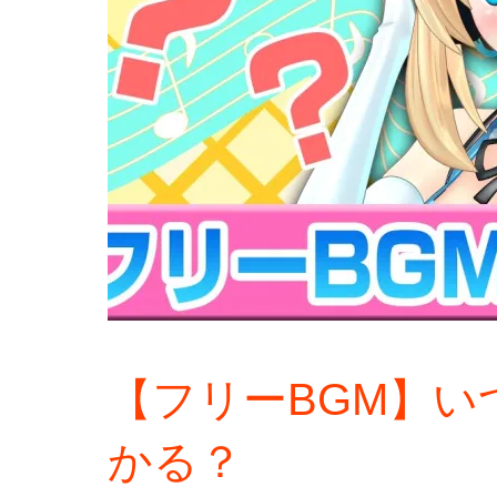
【フリーBGM】
かる？