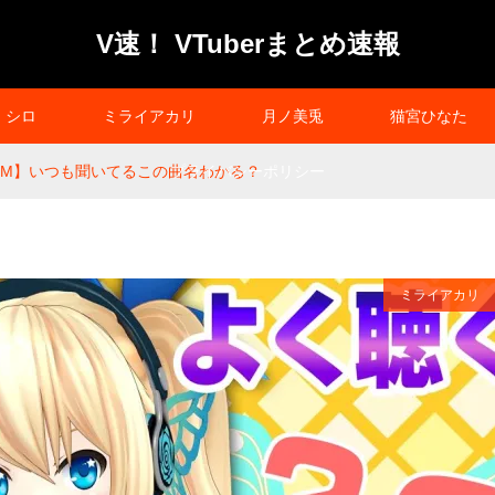
V速！ VTuberまとめ速報
シロ
ミライアカリ
月ノ美兎
猫宮ひなた
GM】いつも聞いてるこの曲名わかる？
プライバシーポリシー
ミライアカリ