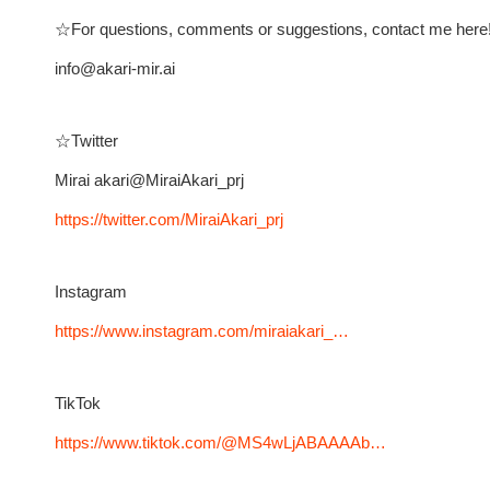
☆For questions, comments or suggestions, contact me here
info@akari-mir.ai
☆Twitter
Mirai akari@MiraiAkari_prj
https://twitter.com/MiraiAkari_prj
Instagram
https://www.instagram.com/miraiakari_…
TikTok
https://www.tiktok.com/@MS4wLjABAAAAb…