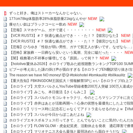
ずっと好き。俺はストーカーなんかじゃない。
177cm78kg体脂肪率28%体脂肪量21kgなんやが
NEW!
痩せたい奴はブラックコーヒー飲め
NEW!
【悲報】スマホゲーム、ガチで逝く・・・・・・・・
NEW!
【VCR RUST3】＃７ 快適な拠点ができ・・・た！？【猫宮ひなた】
NEW!
【VCR RUST3】＃７ 快適な拠点ができ・・・た！？【猫宮ひなた】
NEW!
【悲報】ひろゆき「性欲が弱い男性、ガチで貧乏人が多いです。なぜなら…
【恐怖】家族葬・一日葬なら安いという風潮、完全に嘘だった・・・・
NEW
【闇】税務署の不祥事が爆増してる『原因』って何？？
NEW!
【hololive/夏休み2026】ホロライブ歌みた総視聴数ランキングTOP100 SUMMER SPECI
ビブーが考え出した謎の掛け声が面白すぎる【ホロライブEN翻訳切り抜き/古
The reason we have NO money! 🤯🥲 #tokiohotel #tomkaulitz #billkaulitz
【重大告知】FBKINGDOM王国拡大！情報解禁SPじゃい【ホロライブ/白上
【ホロライブ】大空スバルさんYouTube登録者数200万人突破 100万人達成
【ホロライブ】みこち、本日復活【さくらみこ】
【ホロライブ】スバルのトモコレキャラクリ、今のところマリンフブキに次ぐ
【ホロライブ】赤井はあとが活動再開へ！心身の状態を最優先にした上で段
【ホロドリ】リリース時に記念石じゃなくてアドトラ走らせるのかよｗ【Vtub
【ホロライブ】スバルが今日からぽこあだよね
ホロライブエキスポ＆フェス行ってきて、とんでもないことに気付いたんだ
【ホロライブ】FLOW GLOW・虎金妃笑虎、活動休止を発表 適応障害で療
【ホロライブ】マリオテニス大会も最強と最弱決めたら面白そうだな