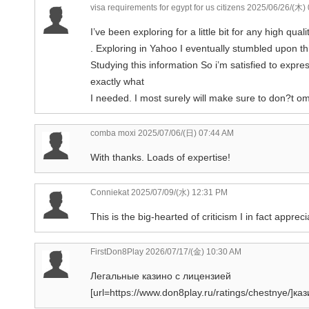
visa requirements for egypt for us citizens
2025/06/26/(木)
I’ve been exploring for a little bit for any high qual
. Exploring in Yahoo I eventually stumbled upon th
Studying this information So i’m satisfied to expre
exactly what
I needed. I most surely will make sure to don?t omit
comba moxi
2025/07/06/(日) 07:44 AM
With thanks. Loads of expertise!
Conniekat
2025/07/09/(水) 12:31 PM
This is the big-hearted of criticism I in fact appreci
FirstDon8Play
2026/07/17/(金) 10:30 AM
Легальные казино с лицензией
[url=https://www.don8play.ru/ratings/chestnye/]каз