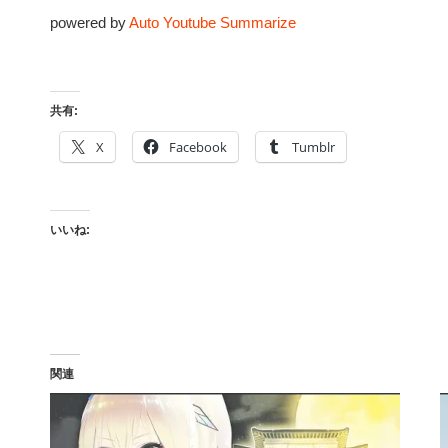
powered by
Auto Youtube Summarize
共有:
X
Facebook
Tumblr
いいね:
関連