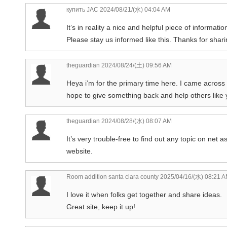
купить JAC
2024/08/21/(水) 04:04 AM
It’s in reality a nice and helpful piece of informati
Please stay us informed like this. Thanks for shari
theguardian
2024/08/24/(土) 09:56 AM
Heya i’m for the primary time here. I came across th
hope to give something back and help others like
theguardian
2024/08/28/(水) 08:07 AM
It’s very trouble-free to find out any topic on net 
website.
Room addition santa clara county
2025/04/16/(水) 08:21 
I love it when folks get together and share ideas.
Great site, keep it up!