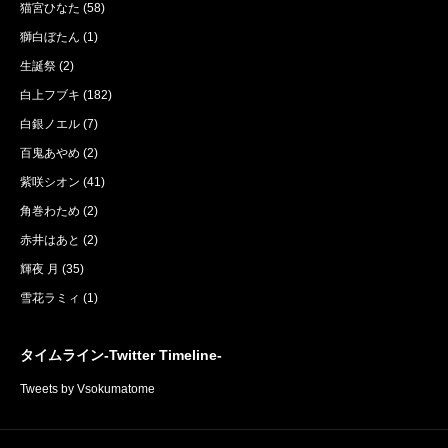
猫宮ひなた
(58)
獅白ぼたん
(1)
生誕祭
(2)
白上フブキ
(182)
白銀ノエル
(7)
百鬼あやめ
(2)
紫咲シオン
(41)
角巻わため
(2)
赤井はあと
(2)
輝夜 月
(35)
雪花ラミィ
(1)
タイムライン-Twitter Timeline-
Tweets by Vsokumatome