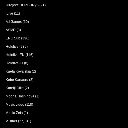
-Project: HOPE- IRyS
(21)
.Live
(11)
A.I.Games
(60)
ASMR
(3)
ENG Sub
(396)
Hololive
(935)
Hololive-EN
(116)
Hololive-ID
(8)
Kaela Kovalskia
(2)
Kobo Kanaeru
(2)
Kureiji Ollie
(2)
Moona Hoshinova
(1)
Music video
(118)
Vestia Zeta
(1)
VTuber
(27,131)