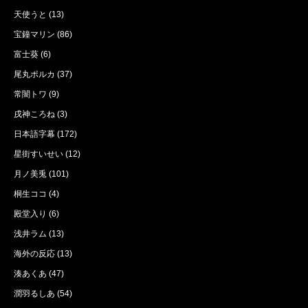
天使うと
(13)
宝鐘マリン
(86)
富士葵
(6)
尾丸ポルカ
(37)
常闇トワ
(9)
戌神ころね
(3)
日本語字幕
(172)
星街すいせい
(12)
月ノ美兎
(101)
桐生ココ
(4)
殿堂入り
(6)
浅井ラム
(13)
海外の反応
(13)
湊あくあ
(47)
潤羽るしあ
(54)