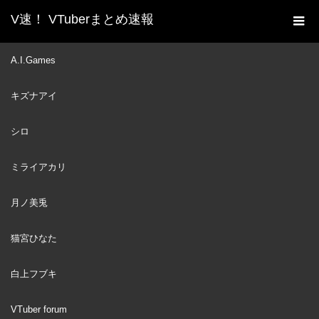
V速！ VTuberまとめ速報
新着動画一覧
ミライアカリ
※危険なので絶対に
A.I.Games
ホーム
マネしないでください
キズナアイ
ミライアカリ
2019
DEC
19
シロ
ミライアカリ
月ノ美兎
猫宮ひなた
白上フブキ
VTuber forum
※危険なので絶対にマネしないでください