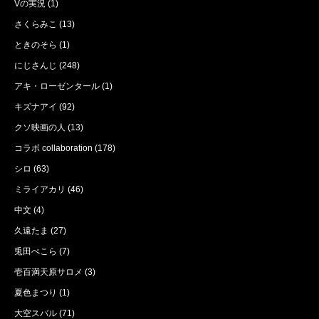
Vの実況
(1)
さくらみこ
(13)
ときのそら
(1)
にじさんじ
(248)
アキ・ローゼンタール
(1)
キズナアイ
(92)
クソ映画の人
(13)
コラボ collaboration
(178)
シロ
(63)
ミライアカリ
(46)
中文
(4)
久遠たま
(27)
兎田ぺこら
(7)
壱百満天原サロメ
(3)
夏色まつり
(1)
大空スバル
(71)