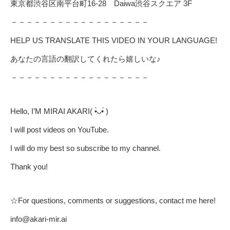
東京都渋谷区南平台町16-28 Daiwa渋谷スクエア 3F
－－－－－－－－－－－－－－－－－－
HELP US TRANSLATE THIS VIDEO IN YOUR LANGUAGE!
あなたの言語の翻訳してくれたら嬉しいな♪
－－－－－－－－－－－－－－－－－－
Hello, I’M MIRAI AKARI( •̀ᴗ•́ )ゞ
I will post videos on YouTube.
I will do my best so subscribe to my channel.
Thank you!
☆For questions, comments or suggestions, contact me here!
info@akari-mir.ai