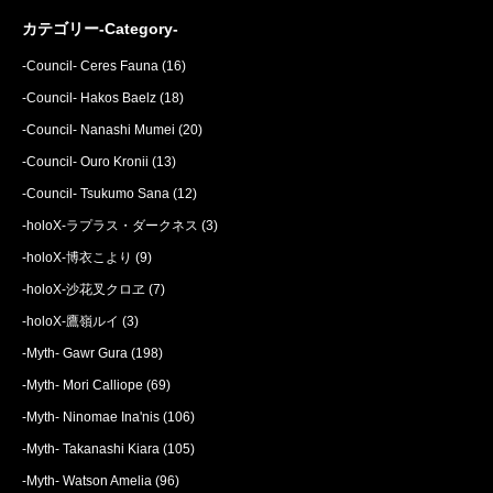
カテゴリー-Category-
-Council- Ceres Fauna
(16)
-Council- Hakos Baelz
(18)
-Council- Nanashi Mumei
(20)
-Council- Ouro Kronii
(13)
-Council- Tsukumo Sana
(12)
-holoX-ラプラス・ダークネス
(3)
-holoX-博衣こより
(9)
-holoX-沙花叉クロヱ
(7)
-holoX-鷹嶺ルイ
(3)
-Myth- Gawr Gura
(198)
-Myth- Mori Calliope
(69)
-Myth- Ninomae Ina'nis
(106)
-Myth- Takanashi Kiara
(105)
-Myth- Watson Amelia
(96)