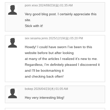
porn xnxx
2024/08/23/(金) 01:35 AM
Very good blog post. I certainly appreciate this
site.
Stick with it!
sex sesama jenis
2025/12/19/(金) 05:20 PM
Howdy! I could have sworn I’ve been to this
website before but after looking
at many of the articles I realized it’s new to me.
Regardless, I’m definitely pleased I discovered it
and I’ll be bookmarking it
and checking back often!
bokep
2026/04/23/(木) 01:05 AM
Hey very interesting blog!