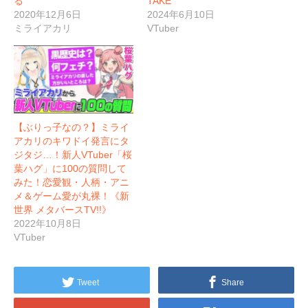
る
TAKE
2020年12月6日
2024年6月10日
ミライアカリ
VTuber
【ぶりっ子なの？】ミライ
アカリのキワドイ発言にタ
ジタジ…！新人VTuber「桜
葉ハグ」に100の質問して
みた！恋愛観・人柄・アニ
メ＆ゲーム愛が丸裸！《新
世界 メタバースTV!!》
2022年10月8日
VTuber
Tweet
Share