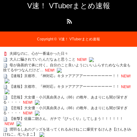
V速！ VTuberまとめ速報
RSS
Copyright ©
V速！ VTuberまとめ速報
夫婦なのに、心が一番遠かった日々
大人に騙されていたんだなぁと思うこと
NEW!
母が偽善的で鼻に付く。自分のこと良いようにいいふらすためなら大金も
捨てるやつなんだけど…
NEW!
【速報】京都市、『神対応』キタァアアアアーーーーーーーー！！
NEW!
【速報】京都市、『神対応』キタァアアアアーーーーーーーー！！
NEW!
【悲報】大女優・小川真由美さん（86）の晩年、あまりにも闇が深すぎ
る・・・・
NEW!
【悲報】大女優・小川真由美さん（86）の晩年、あまりにも闇が深すぎ
る・・・・
NEW!
【衝撃】佐藤二朗さん、ガチで『びっくり』してしまう！！！！！！
NEW!
潤羽るしあのグッズを送ってくれるみけねこに爆笑するけんき【けんき/み
けねこ。/むらまこ】