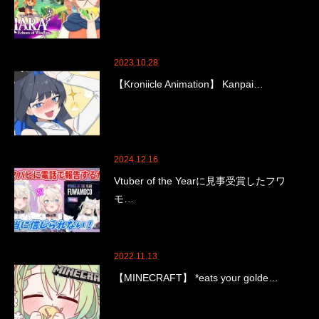
2023.10.28
【Kroniicle Animation】 Kanpai…
2024.12.16
Vtuber of the Yearに見事受賞したフワ
モ…
2022.11.13
【MINECRAFT】 *eats your golde…