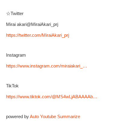
☆Twitter
Mirai akari@MiraiAkari_prj
https://twitter.com/MiraiAkari_prj
Instagram
https://www.instagram.com/miraiakari_…
TikTok
https://www.tiktok.com/@MS4wLjABAAAAb…
powered by
Auto Youtube Summarize