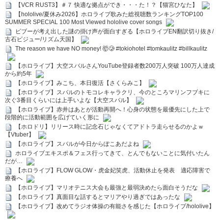
【VCR RUST3】＃７ 快適な拠点ができ・・・た！？【猫宮ひなた】
【hololive/夏休み2026】ホロライブ歌みた総視聴数ランキングTOP100
SUMMER SPECIAL 100 Most Viewed hololive cover songs
ビブーが考え出した謎の掛け声が面白すぎる【ホロライブEN翻訳切り抜き/
古石ビジュー/リズム天国】
The reason we have NO money! 🤯🥲 #tokiohotel #tomkaulitz #billkaulitz
【ホロライブ】大空スバルさんYouTube登録者数200万人突破 100万人達成
から約5年
【ホロライブ】みこち、本日復活【さくらみこ】
【ホロライブ】スバルのトモコレキャラクリ、今のところマリンフブキに
次ぐ3番目くらいには上手いよな【大空スバル】
【ホロライブ】赤井はあとが活動再開へ！心身の状態を最優先にした上で
段階的に活動範囲を広げていく形に
【ホロドリ】リリース時に記念石じゃなくてアドトラ走らせるのかよｗ
【Vtuber】
【ホロライブ】スバルが今日からぽこあだよね
ホロライブエキスポ＆フェス行ってきて、とんでもないことに気付いたん
だが…
【ホロライブ】FLOW GLOW・虎金妃笑虎、活動休止を発表 適応障害で
療養へ
【ホロライブ】マリオテニス大会も最強と最弱決めたら面白そうだな
【ホロライブ】真面目な話するとマリアやり過ぎではあったな
【ホロライブ】改めてラジオ体操の有能さを感じた【ホロライブ/hololive】