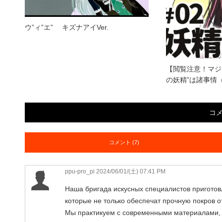
ウ”ィ”エ” キズナアイVer.
【閲覧注意！マジ
の妖精”は諸事情
コ
コメント (7)
ppu-pro_pi
2024/06/01/(土) 07:41 PM
Наша бригада искусных специалистов приготов
которые не только обеспечат прочную покров о
Мы практикуем с современными материалами, 