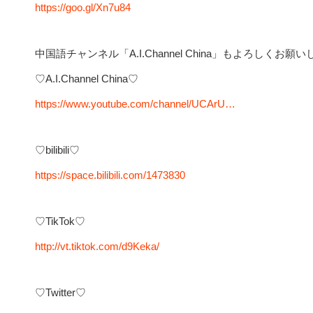
https://goo.gl/Xn7u84
中国語チャンネル「A.I.Channel China」もよろしくお願
♡A.I.Channel China♡
https://www.youtube.com/channel/UCArU…
♡bilibili♡
https://space.bilibili.com/1473830
♡TikTok♡
http://vt.tiktok.com/d9Keka/
♡Twitter♡