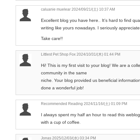
caluanie muelear
2024/09/21/(土) 10:37 AM
Excellent blog you have here.. It’s hard to find qual
writing like yours nowadays. I seriously appreciate 
Take care!!
Littlest Pet Shop Fox
2024/10/31/(木) 01:44 PM
Hi! This is my first visit to your blog! We are a coll
community in the same
niche. Your blog provided us beneficial informatio
done a wonderful job!
Recommended Reading
2024/11/16/(土) 01:09 PM
I always spent my half an hour to read this weblog’
with a cup of coffee.
Jonas
2025/12/03/(水) 03:34 PM