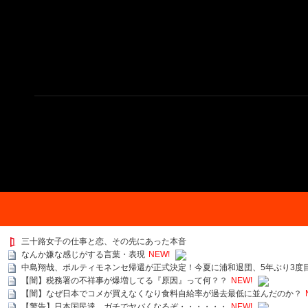
三十路女子の仕事と恋、その先にあった本音
なんか嫌な感じがする言葉・表現
NEW!
中島翔哉、ポルティモネンセ帰還が正式決定！今夏に浦和退団、5年ぶり3度
【闇】税務署の不祥事が爆増してる『原因』って何？？
NEW!
【闇】なぜ日本でコメが買えなくなり食料自給率が過去最低に並んだのか？
【警告】日本国民達、ガチでヤバくなるぞ・・・・・・
NEW!