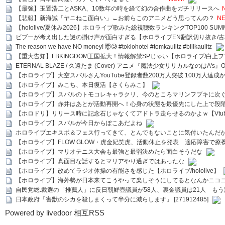
【最強】玉置浩二とASKA、10数年の時を経て幻の合作曲をガチリリースへ
【悲報】新海誠「ヤニねこ面白い」←お前らこのアニメどう思ってんの？
NE
【hololive/夏休み2026】ホロライブ歌みた総視聴数ランキングTOP100 SUMMER SPECI
ビブーが考え出した謎の掛け声が面白すぎる【ホロライブEN翻訳切り抜き/古
The reason we have NO money! 🤯🥲 #tokiohotel #tomkaulitz #billkaulitz
【重大告知】FBKINGDOM王国拡大！情報解禁SPじゃい【ホロライブ/白上
ETERNAL BLAZE / 久遠たま (Cover) アニメ『魔法少女リリカルなのはA's』
【ホロライブ】大空スバルさんYouTube登録者数200万人突破 100万人達成
【ホロライブ】みこち、本日復活【さくらみこ】
【ホロライブ】スバルのトモコレキャラクリ、今のところマリンフブキに次ぐ
【ホロライブ】赤井はあとが活動再開へ！心身の状態を最優先にした上で段
【ホロドリ】リリース時に記念石じゃなくてアドトラ走らせるのかよｗ【Vtub
【ホロライブ】スバルが今日からぽこあだよね
ホロライブエキスポ＆フェス行ってきて、とんでもないことに気付いたんだ
【ホロライブ】FLOW GLOW・虎金妃笑虎、活動休止を発表 適応障害で療
【ホロライブ】マリオテニス大会も最強と最弱決めたら面白そうだな
【ホロライブ】真面目な話するとマリアやり過ぎではあったな
【ホロライブ】改めてラジオ体操の有能さを感じた【ホロライブ/hololive】
【ホロライブ】海外勢が日本来てこうやって楽しそうにしてるとなんかニコ
自民党総.裁選の「推薦人」に反日朝鮮壺議員が58人、裏金議員は21人 もう滅茶苦茶
日本政府「害獣のシカを殺しまくって半分に減らします」 [271912485]
Powered by livedoor 相互RSS