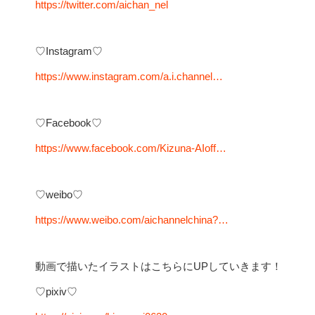
https://twitter.com/aichan_nel
♡Instagram♡
https://www.instagram.com/a.i.channel…
♡Facebook♡
https://www.facebook.com/Kizuna-AIoff…
♡weibo♡
https://www.weibo.com/aichannelchina?…
動画で描いたイラストはこちらにUPしていきます！
♡pixiv♡