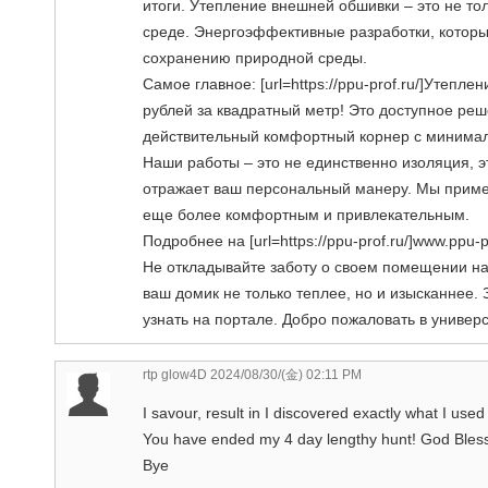
итоги. Утепление внешней обшивки – это не то
среде. Энергоэффективные разработки, которы
сохранению природной среды.
Самое главное: [url=https://ppu-prof.ru/]Утепле
рублей за квадратный метр! Это доступное ре
действительный комфортный корнер с минима
Наши работы – это не единственно изоляция, 
отражает ваш персональный манеру. Мы приме
еще более комфортным и привлекательным.
Подробнее на [url=https://ppu-prof.ru/]www.ppu-pro
Не откладывайте заботу о своем помещении н
ваш домик не только теплее, но и изысканнее
узнать на портале. Добро пожаловать в универ
rtp glow4D
2024/08/30/(金) 02:11 PM
I savour, result in I discovered exactly what I used 
You have ended my 4 day lengthy hunt! God Bless
Bye