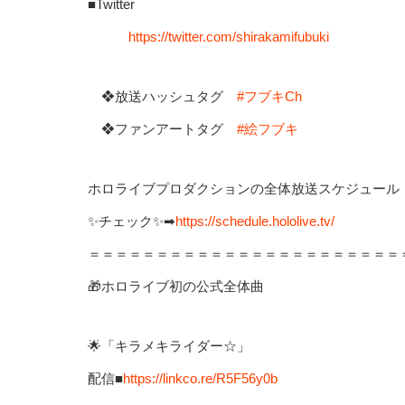
■Twitter
https://twitter.com/shirakamifubuki
❖放送ハッシュタグ
#フブキCh
❖ファンアートタグ
#絵フブキ
ホロライブプロダクションの全体放送スケジュール
✨チェック✨➡
https://schedule.hololive.tv/
＝＝＝＝＝＝＝＝＝＝＝＝＝＝＝＝＝＝＝＝＝＝＝
🎁ホロライブ初の公式全体曲
🌟「キラメキライダー☆」
配信■
https://linkco.re/R5F56y0b