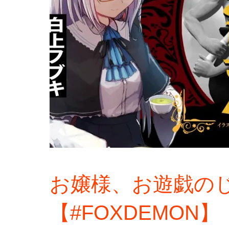
お嬢様、お遊戯の
【#FOXDEMON】