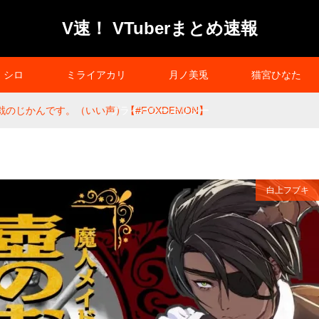
V速！ VTuberまとめ速報
シロ
ミライアカリ
月ノ美兎
猫宮ひなた
のじかんです。（いい声）【#FOXDEMON】
プライバシーポリシー
白上フブキ