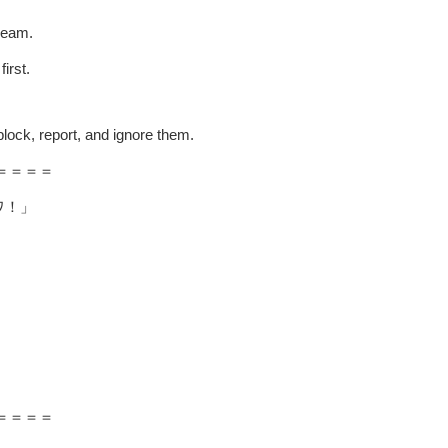
tream.
irst.
block, report, and ignore them.
＝＝＝＝
ワ！」
＝＝＝＝