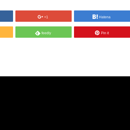
+1
Hatena
feedly
Pin it