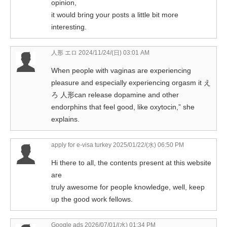
opinion,
it would bring your posts a little bit more
interesting.
人形 エロ
2024/11/24/(日) 03:01 AM
When people with vaginas are experiencing
pleasure and especially experiencing orgasm it
え
ろ 人形
can release dopamine and other
endorphins that feel good, like oxytocin,” she
explains.
apply for e-visa turkey
2025/01/22/(水) 06:50 PM
Hi there to all, the contents present at this website
are
truly awesome for people knowledge, well, keep
up the good work fellows.
Google ads
2026/07/01/(水) 01:34 PM