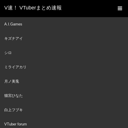
V速！ VTuberまとめ速報
新着動画一覧
白上フブキ
【5/23】ペーター週間
A.I.Games
ホーム
４日目な狐だなも【あつまれどうぶつの森】
キズナアイ
白上フブキ
1970
JAN
01
シロ
ミライアカリ
月ノ美兎
猫宮ひなた
白上フブキ
VTuber forum
【5/23】ペーター週間４日目な狐だなも【あ