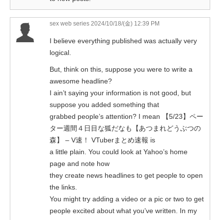
sex web series
2024/10/18/(金) 12:39 PM
I believe everything published was actually very
logical.
But, think on this, suppose you were to write a
awesome headline?
I ain’t saying your information is not good, but
suppose you added something that
grabbed people’s attention? I mean 【5/23】ペー
ター週間４日目な狐だなも【あつまれどうぶつの
森】 – V速！ VTuberまとめ速報 is
a little plain. You could look at Yahoo’s home
page and note how
they create news headlines to get people to open
the links.
You might try adding a video or a pic or two to get
people excited about what you’ve written. In my