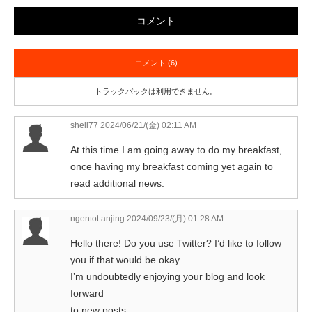
コメント
コメント (6)
トラックバックは利用できません。
shell77
2024/06/21/(金) 02:11 AM
At this time I am going away to do my breakfast,
once having my breakfast coming yet again to
read additional news.
ngentot anjing
2024/09/23/(月) 01:28 AM
Hello there! Do you use Twitter? I’d like to follow
you if that would be okay.
I’m undoubtedly enjoying your blog and look
forward
to new posts.