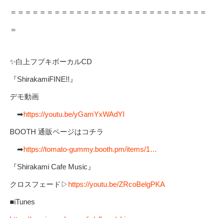
＝＝＝＝＝＝＝＝＝＝＝＝＝＝＝＝＝＝＝＝＝＝＝＝＝＝＝
＝
✨白上フブキボーカルCD
『ShirakamiFINE!!』
デモ動画
➡
https://youtu.be/yGamYxWAdYI
BOOTH 通販ページはコチラ
➡
https://tomato-gummy.booth.pm/items/1…
『Shirakami Cafe Music』
クロスフェード▷
https://youtu.be/ZRcoBelgPKA
■iTunes