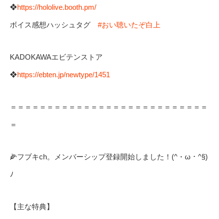
❖
https://hololive.booth.pm/
ボイス感想ハッシュタグ
#おい聴いたぞ白上
KADOKAWAエビテンストア
❖
https://ebten.jp/newtype/1451
＝＝＝＝＝＝＝＝＝＝＝＝＝＝＝＝＝＝＝＝＝＝＝＝＝＝＝
＝
🌽フブキch。メンバーシップ登録開始しました！(^・ω・^§)
ﾉ
【主な特典】