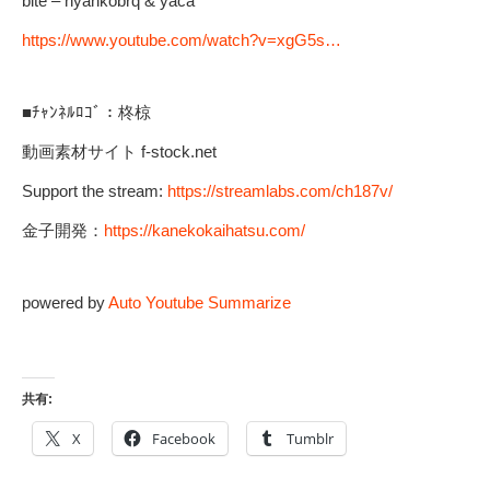
bite – nyankobrq & yaca
https://www.youtube.com/watch?v=xgG5s…
■ﾁｬﾝﾈﾙﾛｺﾞ：柊椋
動画素材サイト f-stock.net
Support the stream:
https://streamlabs.com/ch187v/
金子開発：
https://kanekokaihatsu.com/
powered by
Auto Youtube Summarize
共有:
X
Facebook
Tumblr