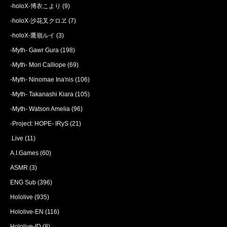
-holoX-博衣こより
(9)
-holoX-沙花叉クロヱ
(7)
-holoX-鷹嶺ルイ
(3)
-Myth- Gawr Gura
(198)
-Myth- Mori Calliope
(69)
-Myth- Ninomae Ina'nis
(106)
-Myth- Takanashi Kiara
(105)
-Myth- Watson Amelia
(96)
-Project: HOPE- IRyS
(21)
.Live
(11)
A.I.Games
(60)
ASMR
(3)
ENG Sub
(396)
Hololive
(935)
Hololive-EN
(116)
Hololive-ID
(8)