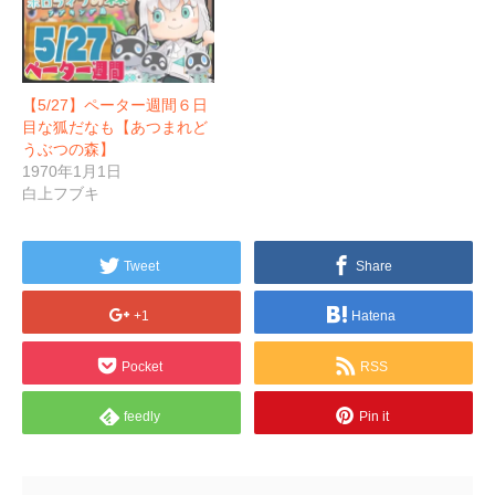
【5/27】ペーター週間６日
目な狐だなも【あつまれど
うぶつの森】
1970年1月1日
白上フブキ
Tweet
Share
+1
Hatena
Pocket
RSS
feedly
Pin it