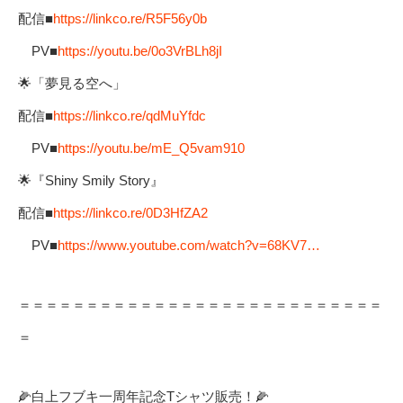
配信■
https://linkco.re/R5F56y0b
PV■
https://youtu.be/0o3VrBLh8jI
🌟「夢見る空へ」
配信■
https://linkco.re/qdMuYfdc
PV■
https://youtu.be/mE_Q5vam910
🌟『Shiny Smily Story』
配信■
https://linkco.re/0D3HfZA2
PV■
https://www.youtube.com/watch?v=68KV7…
＝＝＝＝＝＝＝＝＝＝＝＝＝＝＝＝＝＝＝＝＝＝＝＝＝＝＝
＝
🌽白上フブキ一周年記念Tシャツ販売！🌽