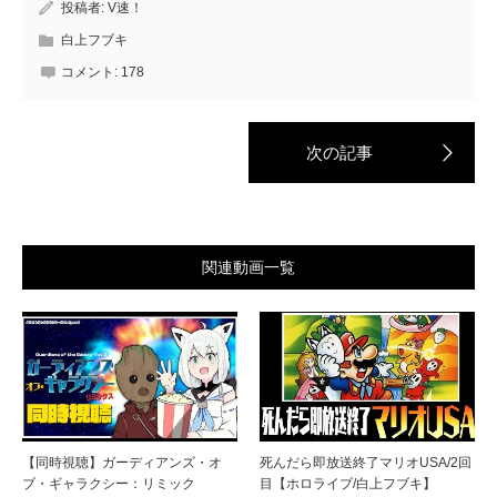
投稿者:
V速！
白上フブキ
コメント:
178
関連動画一覧
【同時視聴】ガーディアンズ・オ
死んだら即放送終了マリオUSA/2回
ブ・ギャラクシー：リミック
目【ホロライブ/白上フブキ】