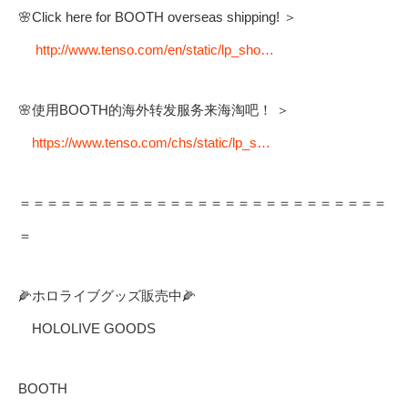
🌸Click here for BOOTH overseas shipping! ＞
http://www.tenso.com/en/static/lp_sho…
🌸使用BOOTH的海外转发服务来海淘吧！ ＞
https://www.tenso.com/chs/static/lp_s…
＝＝＝＝＝＝＝＝＝＝＝＝＝＝＝＝＝＝＝＝＝＝＝＝＝＝＝
＝
🌽ホロライブグッズ販売中🌽
HOLOLIVE GOODS
BOOTH