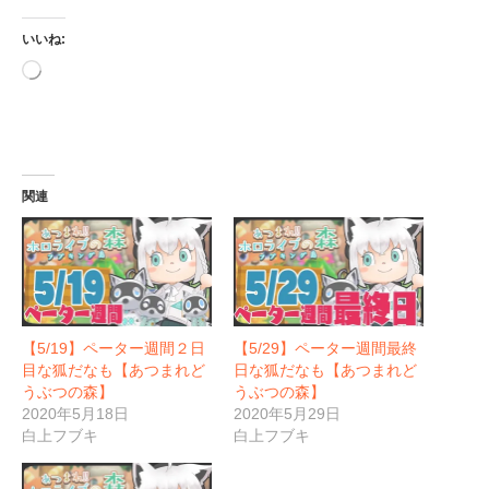
いいね:
読
み
込
み
中…
関連
【5/19】ペーター週間２日
【5/29】ペーター週間最終
目な狐だなも【あつまれど
日な狐だなも【あつまれど
うぶつの森】
うぶつの森】
2020年5月18日
2020年5月29日
白上フブキ
白上フブキ