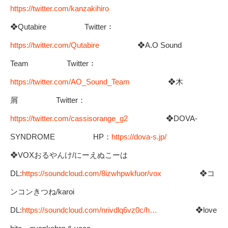
https://twitter.com/kanzakihiro
❖Qutabire Twitter：
https://twitter.com/Qutabire
❖A.O Sound
Team Twitter：
https://twitter.com/AO_Sound_Team
❖木
屑 Twitter：
https://twitter.com/cassisorange_g2
❖DOVA-
SYNDROME HP：
https://dova-s.jp/
❖VOXおるやんけ/にーえぬこーは
DL:
https://soundcloud.com/8izwhpwkfuor/vox
❖コ
ンコンきつね/karoi
DL:
https://soundcloud.com/nrivdlq6vz0c/h…
❖love