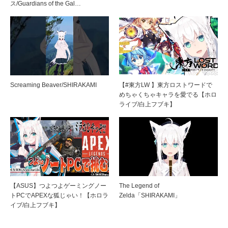
ス/Guardians of the Gal…
Screaming Beaver/SHIRAKAMI
【#東方LW 】東方ロストワードで
めちゃくちゃキャラを愛でる【ホロ
ライブ/白上フブキ】
【ASUS】つよつよゲーミングノー
The Legend of
トPCでAPEXな狐じゃい！【ホロラ
Zelda「SHIRAKAMI」
イブ/白上フブキ】