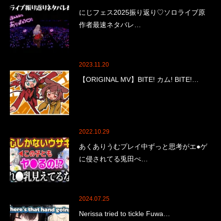
にじフェス2025振り返り♡ソロライブ原
作者最速ネタバレ…
2023.11.20
【ORIGINAL MV】BITE! カム! BITE!…
2022.10.29
あくありうむプレイ中ずっと思考がエ●ゲ
に侵されてる兎田ぺ…
2024.07.25
Nerissa tried to tickle Fuwa…