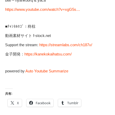
bite – nyankobrq & yaca
https://www.youtube.com/watch?v=xgG5s…
■ﾁｬﾝﾈﾙﾛｺﾞ：柊椋
動画素材サイト f-stock.net
Support the stream:
https://streamlabs.com/ch187v/
金子開発：
https://kanekokaihatsu.com/
powered by
Auto Youtube Summarize
共有:
X
Facebook
Tumblr