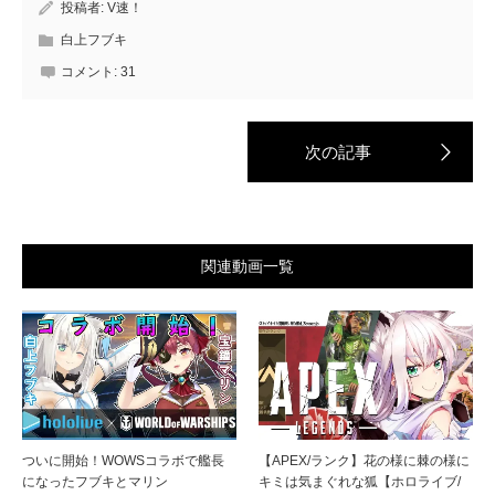
投稿者:
V速！
白上フブキ
コメント:
31
関連動画一覧
ついに開始！WOWSコラボで艦長
【APEX/ランク】花の様に棘の様に
になったフブキとマリン
キミは気まぐれな狐【ホロライブ/