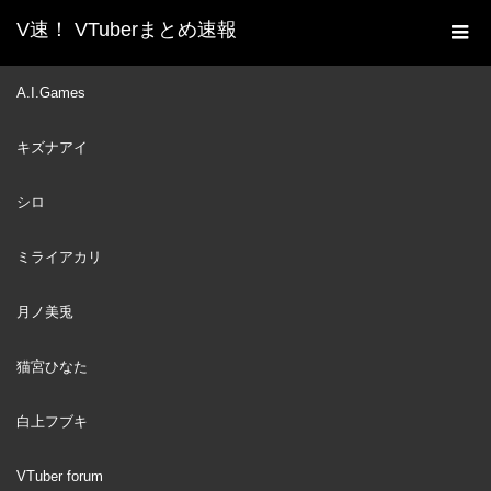
V速！ VTuberまとめ速報
新着動画一覧
白上フブキ
【5/21】ペーター週間
A.I.Games
ホーム
３日目な狐だなも【あつまれどうぶつの森】
キズナアイ
白上フブキ
1970
JAN
01
シロ
ミライアカリ
月ノ美兎
猫宮ひなた
白上フブキ
VTuber forum
【5/21】ペーター週間３日目な狐だなも【あ