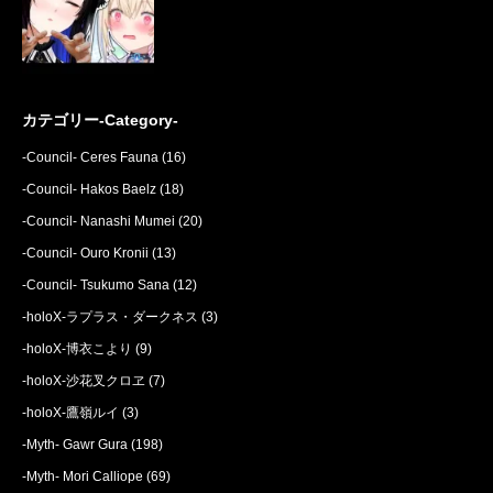
カテゴリー-Category-
-Council- Ceres Fauna
(16)
-Council- Hakos Baelz
(18)
-Council- Nanashi Mumei
(20)
-Council- Ouro Kronii
(13)
-Council- Tsukumo Sana
(12)
-holoX-ラプラス・ダークネス
(3)
-holoX-博衣こより
(9)
-holoX-沙花叉クロヱ
(7)
-holoX-鷹嶺ルイ
(3)
-Myth- Gawr Gura
(198)
-Myth- Mori Calliope
(69)