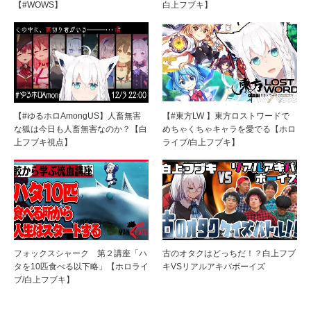
【#WOWS】
白上フブキ】
【#ゆるホロAmongUS】人畜無害
【#東方LW 】東方ロストワードで
な狐は今日も人畜無害なのか？【白
めちゃくちゃキャラを愛でる【ホロ
上フブキ視点】
ライブ/白上フブキ】
フォックスシャーク 第２講座「ハ
古のオタクはどっちだ！？白上フブ
タを10匹食べる以下略」【ホロライ
キVSリアルアキバボーイズ
ブ/白上フブキ】