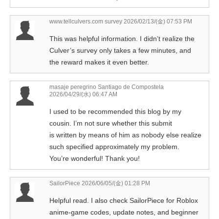
www.tellculvers.com survey
2026/02/13/(金) 07:53 PM
This was helpful information. I didn’t realize the
Culver’s survey only takes a few minutes, and
the reward makes it even better.
masaje peregrino Santiago de Compostela
2026/04/29/(水) 06:47 AM
I used to be recommended this blog by my
cousin. I’m not sure whether this submit
is written by means of him as nobody else realize
such specified approximately my problem.
You’re wonderful! Thank you!
SailorPiece
2026/06/05/(金) 01:28 PM
Helpful read. I also check SailorPiece for Roblox
anime-game codes, update notes, and beginner