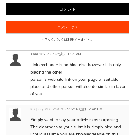
コメント
コメント (10)
トラックバックは利用できません。
ssee
2025/01/07/(火) 11:54 PM
Link exchange is nothing else however it is only
placing the other
person’s web site link on your page at suitable
place and other person will also do similar in favor
of you.
to apply for e-visa
2025/02/07/(金) 12:46 PM
Simply want to say your article is as surprising.
The clearness to your submit is simply nice and
i could assume you are knowledgeable on this