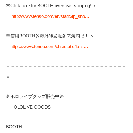
🌸Click here for BOOTH overseas shipping! ＞
http://www.tenso.com/en/static/lp_sho…
🌸使用BOOTH的海外转发服务来海淘吧！ ＞
https://www.tenso.com/chs/static/lp_s…
＝＝＝＝＝＝＝＝＝＝＝＝＝＝＝＝＝＝＝＝＝＝＝＝＝＝＝
＝
🌽ホロライブグッズ販売中🌽
HOLOLIVE GOODS
BOOTH