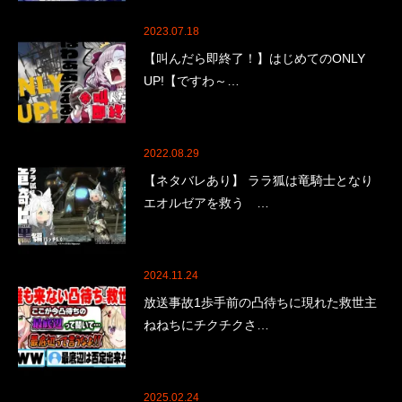
2023.07.18
【叫んだら即終了！】はじめてのONLY
UP!【ですわ～…
2022.08.29
【ネタバレあり】 ララ狐は竜騎士となり
エオルゼアを救う …
2024.11.24
放送事故1歩手前の凸待ちに現れた救世主
ねねちにチクチクさ…
2025.02.24