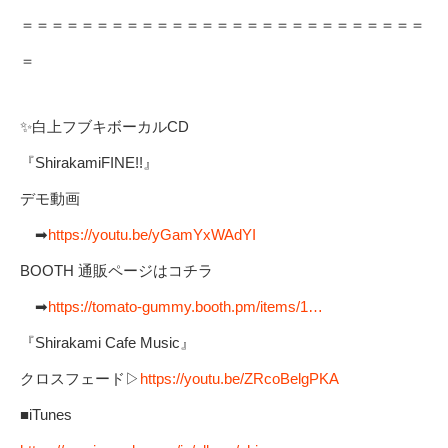
＝＝＝＝＝＝＝＝＝＝＝＝＝＝＝＝＝＝＝＝＝＝＝＝＝＝＝
＝
✨白上フブキボーカルCD
『ShirakamiFINE!!』
デモ動画
➡
https://youtu.be/yGamYxWAdYI
BOOTH 通販ページはコチラ
➡
https://tomato-gummy.booth.pm/items/1…
『Shirakami Cafe Music』
クロスフェード▷
https://youtu.be/ZRcoBelgPKA
■iTunes