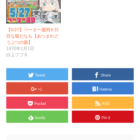
【5/27】ペーター週間６日
目な狐だなも【あつまれど
うぶつの森】
1970年1月1日
白上フブキ
Tweet
Share
+1
Hatena
Pocket
RSS
feedly
Pin it