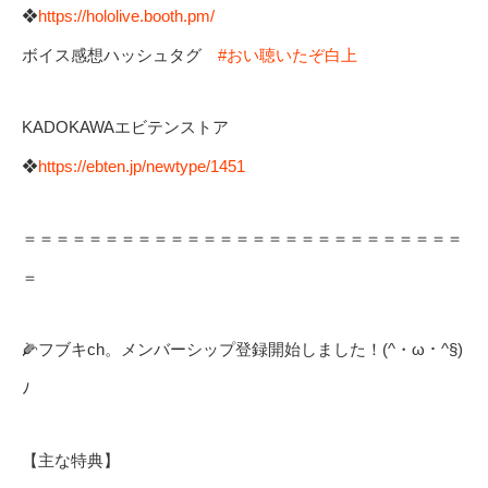
❖
https://hololive.booth.pm/
ボイス感想ハッシュタグ
#おい聴いたぞ白上
KADOKAWAエビテンストア
❖
https://ebten.jp/newtype/1451
＝＝＝＝＝＝＝＝＝＝＝＝＝＝＝＝＝＝＝＝＝＝＝＝＝＝＝
＝
🌽フブキch。メンバーシップ登録開始しました！(^・ω・^§)
ﾉ
【主な特典】