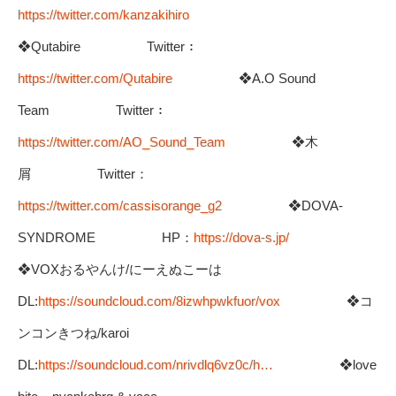
https://twitter.com/kanzakihiro
❖Qutabire Twitter：
https://twitter.com/Qutabire
❖A.O Sound
Team Twitter：
https://twitter.com/AO_Sound_Team
❖木
屑 Twitter：
https://twitter.com/cassisorange_g2
❖DOVA-
SYNDROME HP：
https://dova-s.jp/
❖VOXおるやんけ/にーえぬこーは
DL:
https://soundcloud.com/8izwhpwkfuor/vox
❖コ
ンコンきつね/karoi
DL:
https://soundcloud.com/nrivdlq6vz0c/h…
❖love