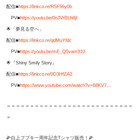
配信■
https://linkco.re/R5F56y0b
PV■
https://youtu.be/0o3VrBLh8jI
🌟「夢見る空へ」
配信■
https://linkco.re/qdMuYfdc
PV■
https://youtu.be/mE_Q5vam910
🌟『Shiny Smily Story』
配信■
https://linkco.re/0D3HfZA2
PV■
https://www.youtube.com/watch?v=68KV7…
＝＝＝＝＝＝＝＝＝＝＝＝＝＝＝＝＝＝＝＝＝＝＝＝＝＝＝
＝
🌽白上フブキ一周年記念Tシャツ販売！🌽