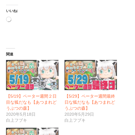
いいね:
読
み
込
み
中…
関連
【5/19】ペーター週間２日
【5/29】ペーター週間最終
目な狐だなも【あつまれど
日な狐だなも【あつまれど
うぶつの森】
うぶつの森】
2020年5月18日
2020年5月29日
白上フブキ
白上フブキ